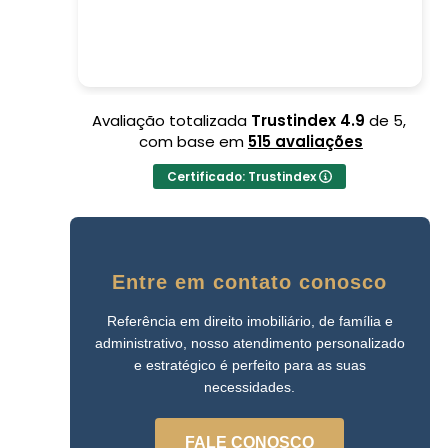
acalmou e tir
dúvidas. Reco
fechados! Pod
Leia mais
Avaliação totalizada
Trustindex
4.9
de 5,
com base em
515 avaliações
Certificado: Trustindex
Entre em contato conosco
Referência em direito imobiliário, de família e
administrativo, nosso atendimento personalizado
e estratégico é perfeito para as suas
necessidades.
FALE CONOSCO