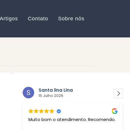
Artigos
Contato
Sobre nós
Santa lina Lina
Maria Sof
15 Julho 2026
10 Julho 20
ito bom o atendimento. Recomendo.
Atendimento perfeito
Marcus me aux