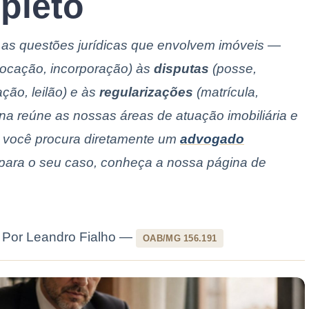
pleto
as as questões jurídicas que envolvem imóveis —
locação, incorporação) às
disputas
(posse,
ção, leilão) e às
regularizações
(matrícula,
a reúne as nossas áreas de atuação imobiliária e
e você procura diretamente um
advogado
para o seu caso, conheça a nossa página de
| Por Leandro Fialho —
OAB/MG 156.191