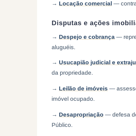
→
Locação comercial
— contrat
Disputas e ações imobili
→
Despejo e cobrança
— repre
aluguéis.
→
Usucapião judicial e extraju
da propriedade.
→
Leilão de imóveis
— assesso
imóvel ocupado.
→
Desapropriação
— defesa do
Público.